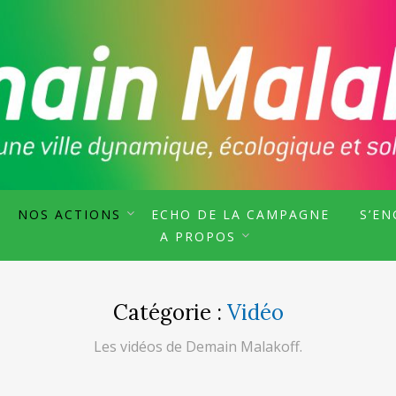
F, SOUTENU PAR MALAKOFF PURIELLE ET 
KOFF
NOS ACTIONS
ECHO DE LA CAMPAGNE
S’E
A PROPOS
Catégorie :
Vidéo
Les vidéos de Demain Malakoff.