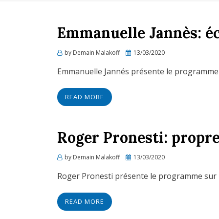
Emmanuelle Jannès: éc
Posted
by
Demain Malakoff
13/03/2020
on
Emmanuelle Jannés présente le programme d
READ MORE
Roger Pronesti: propret
Posted
by
Demain Malakoff
13/03/2020
on
Roger Pronesti présente le programme sur la p
READ MORE