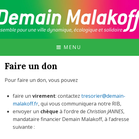
GROUPE CITOYEN DE MALAKOFF, SOUTENU
DEMAIN MALAKOFF
PAR MALAKOFF PURIELLE ET EN MARCHE
MALAKOFF !
MENU
Faire un don
Pour faire un don, vous pouvez
faire un
virement
: contactez
tresorier@demain-
malakoff.fr
, qui vous communiquera notre RIB,
envoyer un
chèque
à l’ordre de
Christian JANNES
,
mandataire financier Demain Malakoff, à l’adresse
suivante :