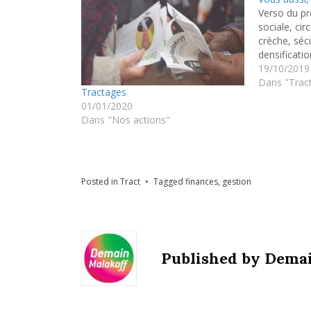
Verso du pr
sociale, cir
crèche, séc
densificatio
19/10/2019
Dans "Trac
Tractages
01/01/2020
Dans "Nos actions"
Posted in
Tract
Tagged
finances
,
gestion
Published by
Demai