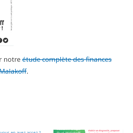
r notre
étude complète des finances
Malakoff
.
 vous en avez assez ?