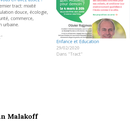
emier tract: mixité
culation douce, écologie,
urité, commerce,
n urbaine.
t"
Enfance et Education
29/02/2020
Dans "Tract"
n Malakoff