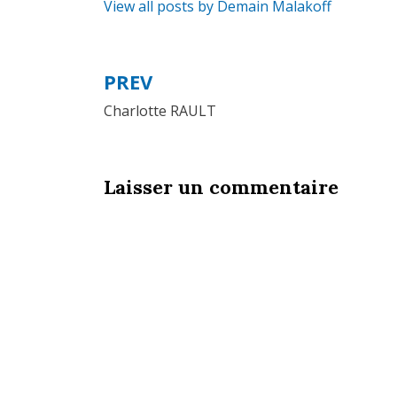
View all posts by Demain Malakoff
PREV
Navigation
Charlotte RAULT
de
l’article
Laisser un commentaire