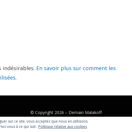
s indésirables.
En savoir plus sur comment les
lisées
.
© Copyright 2026 –
Demain Malakoff
Canyon Theme by
DesignCanyon
⋅
Powered by
WordPress
iguer sur ce site, vous acceptez que nous en utilisions.
tez-vous à ce qui suit :
Politique relative aux cookies