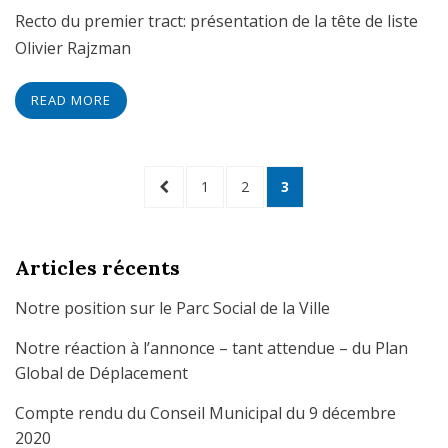
on
Recto du premier tract: présentation de la tête de liste
Olivier Rajzman
READ MORE
Navigation
PREVIOUS
PAGE
PAGE
PAGE
1
2
3
des
PAGE
articles
Articles récents
Notre position sur le Parc Social de la Ville
Notre réaction à l’annonce – tant attendue – du Plan
Global de Déplacement
Compte rendu du Conseil Municipal du 9 décembre
2020