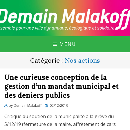
GROUPE CITOYEN DE MALAKOFF, SOUTENU
DEMAIN MALAKOFF
PAR MALAKOFF PURIELLE ET EN MARCHE
MALAKOFF !
MENU
Catégorie :
Nos actions
Une curieuse conception de la
gestion d’un mandat municipal et
des deniers publics
Posted
by
Demain Malakoff
02/12/2019
on
Critique du soutien de la municipalité à la grève du
5/12/19 (fermeture de la maire, affrètement de cars