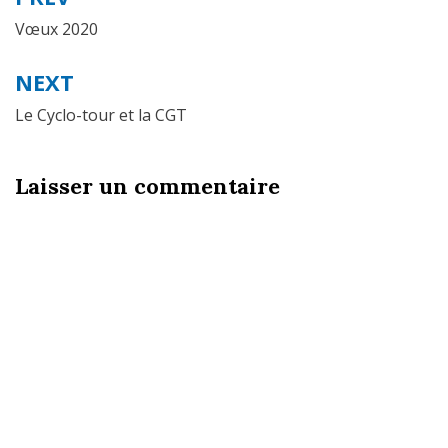
Navigation
de
Vœux 2020
l’article
NEXT
Le Cyclo-tour et la CGT
Laisser un commentaire