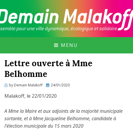
GROUPE CITOYEN DE MALAKOFF, SOUTENU
DEMAIN MALAKOFF
PAR MALAKOFF PURIELLE ET EN MARCHE
MALAKOFF !
MENU
Lettre ouverte à Mme
Belhomme
Posted
by
Demain Malakoff
24/01/2020
on
Malakoff, le 22/01/2020
A Mme la Maire et aux adjoints de la majorité municipale
sortante, et à Mme Jacqueline Belhomme, candidate à
l’élection municipale du 15 mars 2020