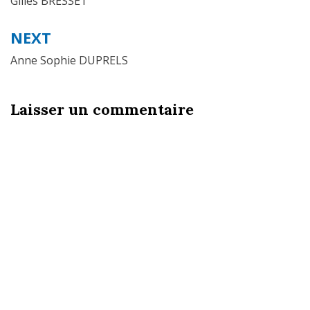
de
Gilles BRESSET
l’article
NEXT
Anne Sophie DUPRELS
Laisser un commentaire