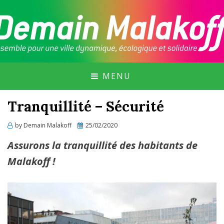
GROUPE CITOYEN DE MALAKOFF, SOUTENU
DEMAIN MALAKOFF
PAR MALAKOFF PURIELLE ET EN MARCHE
MALAKOFF !
MENU
Tranquillité – Sécurité
Posted
by
Demain Malakoff
25/02/2020
on
Assurons la tranquillité des habitants de
Malakoff !